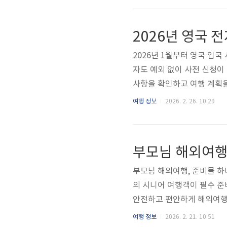
니 출발 전 개화 상황을 재확
절정입니다. 지역별 봄꽃축제 
2026년 영국 전
12시부터 밤 10시까지 ..
2026년 1월부터 영국 입국
자도 예외 없이 사전 신청이
사항을 확인하고 여행 계획
026년 1월 8일부터 한국
여행 정보
2026. 2. 26. 10:29
다. 신청은 영국 정부 공식 
니다. 승인까지 최대 72시
출발 1주일 전 영국 정부 공
부모님 해외여행
가이드1단계: 준비서류 확인.
부모님 해외여행, 준비물 하
의 시니어 여행객이 필수 준
안전하고 편안하게 해외여행
상으로 보기건강 필수품 완
여행 정보
2026. 2. 21. 10:51