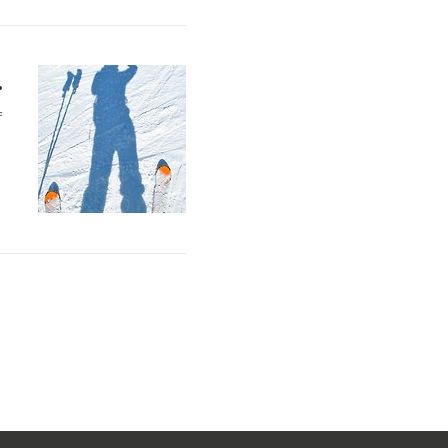
챙
예약 가이드
약
개
가
실
페