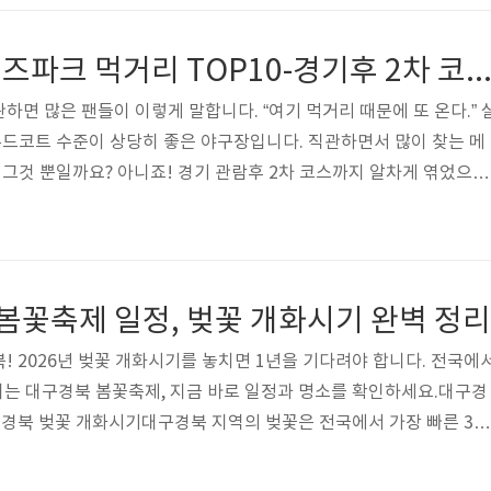
명 아래에서 걷는 골목은 마치 시간이 멈춘 듯한 느낌을 줍니다.왜 야
 이동 동선이 자연스럽다✔️ 식사 후 산책 코스로 완벽✔️ 분위기 전환이
대구 삼성라이온즈파크 먹거리 TOP10-경기후 2차 코스
장 야시장 ..
하면 많은 팬들이 이렇게 말합니다. “여기 먹거리 때문에 또 온다.” 
드코트 수준이 상당히 좋은 야구장입니다. 직관하면서 많이 찾는 메
. 그것 뿐일까요? 아니죠! 경기 관람후 2차 코스까지 알차게 엮었으니
파크 먹거리 TOP10 1️⃣ 치킨 & 맥주 (야구장 클래식)야구장 먹
유응원하면서 먹기 좋음가장 인기 많은 메뉴특히 3~4회쯤 주문하면
️⃣ 대구 스타일 납작만두대구 지역 대표 간식입니다. 특징바삭한 식감
 잘 어울립니다.3️⃣ 소시지 & 핫도그빠르게 먹기 좋은 메뉴입니다. 
 봄꽃축제 일정, 벚꽃 개화시기 완벽 정리
 간식4️..
! 2026년 벚꽃 개화시기를 놓치면 1년을 기다려야 합니다. 전국에
되는 대구경북 봄꽃축제, 지금 바로 일정과 명소를 확인하세요.대구경
대구경북 벚꽃 개화시기대구경북 지역의 벚꽃은 전국에서 가장 빠른 3월
. 팔공산과 이월드는 3월 말, 경주 보문단지와 포항 운하는 4월 초순
화 후 일주일 정도 소요됩니다. 날씨에 따라 2-3일 차이가 날 수 있으