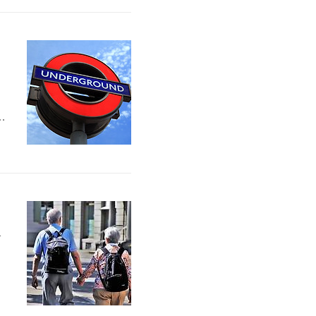
2
입
:
상