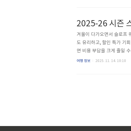
복용하시는 약은 여행 기간보
기세요. 혈압약, 당뇨약 등
핵심입니다.요약: 평소 복용 
법여권 유효기간 확인대부분의
겨울이 다가오면서 슬로프 위
도 유리하고, 할인 특가 기회
면 비용 부담을 크게 줄일 
스키장 할인예약 바로가기👉 
여행 정보
2025. 11. 14. 10:10
요 아직 모든 리조트가 공식 
개장일로 많이 나타났어요. 
제 개장일은 기상 상황(눈, 
이지에서 확인하세요.스..