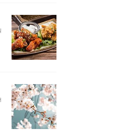
까지
실
매
추
서