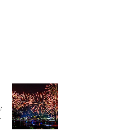
장
바
른