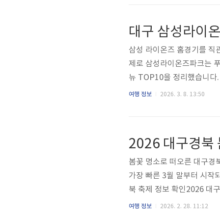
분위기, 조용하고 은은한 조
시장과 함께 가야 할까? ✔️
확실하다👉 추천 루트서문시
삼성 라이온즈 홈경기를 직관
제로 삼성라이온즈파크는 푸
뉴 TOP10을 정리했습니다
끝까지 읽어보세요!삼성라이온즈
여행 정보
2026. 3. 8. 13:50
거리의 기본입니다. 추천 이
경기 흐름과 딱 맞습니다.2
콤한 양념맥주 안주로 상당히
2026 대구경북
천 상황경기 시작 직전이닝 사이
봄꽃 명소로 떠오른 대구경북
가장 빠른 3월 말부터 시작
북 축제 정보 확인2026 
25일부터 개화가 시작됩니다
여행 정보
2026. 2. 28. 11:12
이 절정이며, 만개 시기는 개