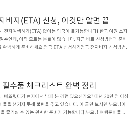
인하세요.요약: 대구경북 벚꽃은 3월 25일부터 개화, 4월 첫째 주가
일정대구 이월드 벚꽃축제2026년 3월 28일~4월 6일 개최되며, 낮
자비자(ETA) 신청, 이것만 알면 끝
 시 전자여행허가(ETA) 없이는 입국이 불가능합니다! 한국 여권 소지
 필수인데, 아직 모르는 분들이 많습니다. 지금 바로 신청방법과 준비
을 완벽하게 준비하세요.영국 ETA 신청하기영국 전자비자 신청방법
인을 포함한 무비자 입국 국가 국민들은 반드시 ETA를 발급받아야 합니
앱이나 웹사이트를 통해 가능하며, 신청비는 10파운드(약 17,000원)
간이 소요되므로 출발 최소 1주일 전에는 신청을 완료해야 합니다.요약
식 사이트에서 10파운드로 신청, 72시간 내 승인 3분 완성 ETA 신청
 필수품 체크리스트 완벽 정리
.
나 빠뜨렸다가 현지에서 낭패 본 경험 있으신가요? 매년 20만 명 이
비물을 챙기지 못해 불편을 겪고 있습니다. 이 글만 보시면 부모님이
을 즐기실 수 있는 완벽한 준비가 가능합니다.부모님 여행준비물 영
벽준비부모님 해외여행에서 가장 중요한 것은 건강관리입니다. 평소